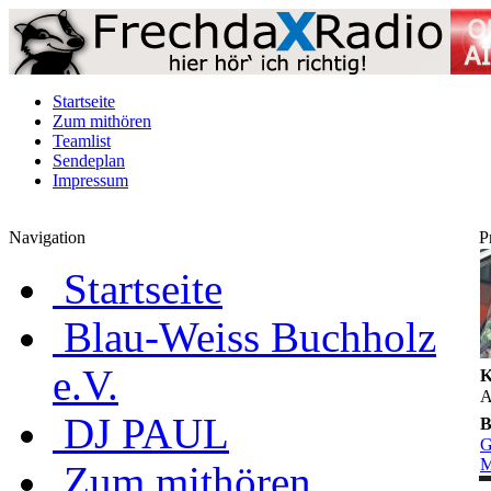
Startseite
Zum mithören
Teamlist
Sendeplan
Impressum
Navigation
P
Startseite
Blau-Weiss Buchholz
e.V.
K
A
DJ PAUL
B
G
M
Zum mithören